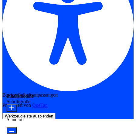
Barrierefreiheitsanpassungen
Inhaltsmodule
Schriftgröße
Präsentiert von
OneTap
Werkzeugleiste ausblenden
Standard