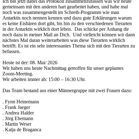
Ich bin jetzt dabei das Protokoll zusammenzufassen was wir heute
gemeinsam mit den anderen hart gearbeitet haben, und habe mal
noch was zusammengestellt im Schreib-Programm wie man
Antarktis noch nennen kennen und dazu gute Erklärungen warum
es keine Eisbären dort gibt, bis hin zu den verschiedenen Tierarten
in der Antarktis wirklich dort leben. Das schicke per Anhang dir
noch dazu in meiner Mail an Dich. Und vielleicht können wir dann
nächstes Mal daran weiterarbeiten was diese Tierarten wirklich
betrifft. Es ist ein sehr interessantes Thema sich mit den Tierarten zu
befassen.
Heute ist der: 08. Mai/ 2026
Wir haben uns heute Nachmittag getroffen für unser geplantes
Zoom-Meeting.
Wir arbeiten immer ab: 15:00 – 16:30 Uhr.
Das Team bestand aus einer Männergruppe mit zwei Frauen dazu:
. Fynn Heinemann
. Frank Jaeger
. Andrea Halder
. Jörg Ehemann
. Martin Weser
. Katja de Braganca