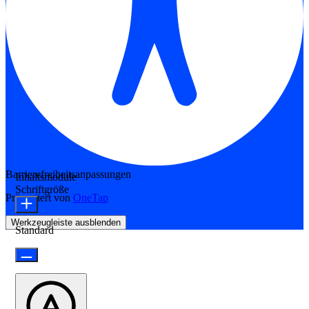
Barrierefreiheitsanpassungen
Inhaltsmodule
Schriftgröße
Präsentiert von
OneTap
Werkzeugleiste ausblenden
Standard